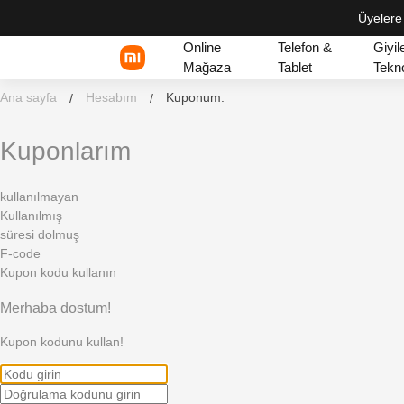
Üyelere
Online
Telefon &
Giyile
Mağaza
Tablet
Tekno
Ana sayfa
Hesabım
Kuponum.
/
/
Kuponlarım
Xiaomi Serisi
REDMI Serisi
kullanılmayan
Kullanılmış
POCO
süresi dolmuş
F-code
Kupon kodu kullanın
Merhaba dostum!
Kupon kodunu kullan!