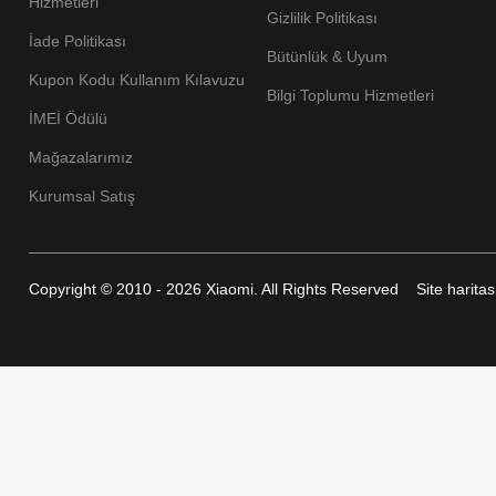
Hizmetleri
Gizlilik Politikası
İade Politikası
Bütünlük & Uyum
Kupon Kodu Kullanım Kılavuzu
Bilgi Toplumu Hizmetleri
İMEİ Ödülü
Mağazalarımız
Kurumsal Satış
Copyright © 2010 - 2026 Xiaomi. All Rights Reserved
Site haritas