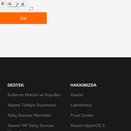
Git!
DESTEK
HAKKIMIZDA
Kullanım Hüküm ve Koşulları
Xiaomi
Xiaomi Türkiye Güvencesi
Liderlerimiz
Satış Sonrası Hizmetler
Trust Center
Xiaomi VIP Satış Sonrası
Xiaomi HyperOS 3